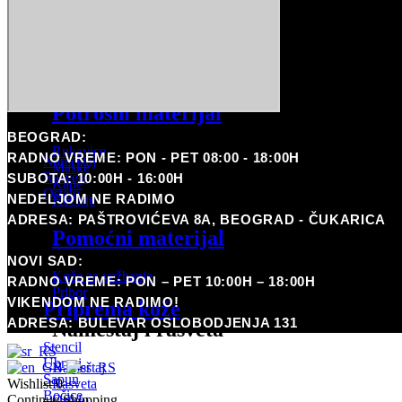
Arrow
WJX ULTRA
Pomoćni materijal
MIUXIA
Boje
Kože za vežbanje
Pribor
Potrošni materijal
Nameštaj i rasveta
BEOGRAD:
Rukavice
RADNO VREME: PON - PET 08:00 - 18:00H
Nameštaj
Maske
Rasveta
SUBOTA: 10:00H - 16:00H
Kape
Ostalo
NEDELJOM NE RADIMO
Kecelje
Pirsing
ADRESA: PAŠTROVIĆEVA 8A, BEOGRAD - ČUKARICA
Pomoćni materijal
Coming Soon
NOVI SAD:
Potrošni materijal
Kože za vežbanje
RADNO VREME: PON – PET 10:00H – 18:00H
Pribor
VIKENDOM NE RADIMO!
Priprema kože
ADRESA: BULEVAR OSLOBODJENJA 131
Nameštaj i rasveta
Stencil
Ubrusi
Nameštaj
Sapun
Rasveta
Wishlist
0
Bočice
Ostalo
Continue Shopping