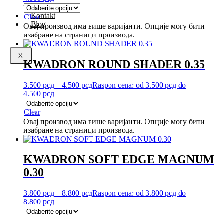
nama
Kontakt
Clear
Blog
Овај производ има више варијанти. Опције могу бити
изабране на страници производа.
X
KWADRON ROUND SHADER 0.35
3.500
рсд
–
4.500
рсд
Raspon cena: od 3.500 рсд do
4.500 рсд
Clear
Овај производ има више варијанти. Опције могу бити
изабране на страници производа.
KWADRON SOFT EDGE MAGNUM
0.30
3.800
рсд
–
8.800
рсд
Raspon cena: od 3.800 рсд do
8.800 рсд