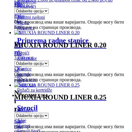
Komprese
materijal
2.800 рсд
Prekrivači
Bandažeri
Rukavice
Clear
Zaštitni najloni
Maske
Овај производ има више варијанти. Опције могу бити
Maske
Kape
изабране на страници производа.
Rukavice
Kecelje
Priprema radne stanice
Pomoćni
MIUXIA ROUND LINER 0.20
materijal
Čepići
3.100
рсд
Krep trake
Mixeri
Kože
Clear
Kantice
za
Špatule
Овај производ има више варијанти. Опције могу бити
vežbanje
Black tape
изабране на страници производа.
Pribor
Foam cap
Držači za kertridže
Nameštaj
KOZMETIKA
MIUXIA ROUND LINER 0.25
i
Stencil
rasveta
3.100
рсд
Aloe
Clear
Nameštaj
Hornet
Rasveta
Овај производ има више варијанти. Опције могу бити
Stencil Stuff
Ostalo
изабране на страници производа.