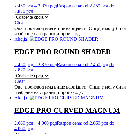
2.450
рсд
–
2.870
рсд
Raspon cena: od 2.450 рсд do
2.870 рсд
Clear
Овај производ има више варијанти. Опције могу бити
изабране на страници производа.
Akcija!
EDGE PRO ROUND SHADER
2.450
рсд
–
2.870
рсд
Raspon cena: od 2.450 рсд do
2.870 рсд
Clear
Овај производ има више варијанти. Опције могу бити
изабране на страници производа.
Akcija!
EDGE PRO CURVED MAGNUM
2.660
рсд
–
4.060
рсд
Raspon cena: od 2.660 рсд do
4.060 рсд