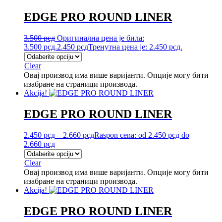
EDGE PRO ROUND LINER
3.500
рсд
Оригинална цена је била:
3.500 рсд.
2.450
рсд
Тренутна цена је: 2.450 рсд.
Clear
Овај производ има више варијанти. Опције могу бити
изабране на страници производа.
Akcija!
EDGE PRO ROUND LINER
2.450
рсд
–
2.660
рсд
Raspon cena: od 2.450 рсд do
2.660 рсд
Clear
Овај производ има више варијанти. Опције могу бити
изабране на страници производа.
Akcija!
EDGE PRO ROUND LINER