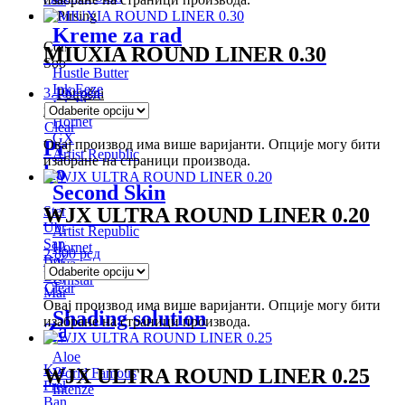
Pirsing
Kreme za rad
Coming
MIUXIA ROUND LINER 0.30
Soon
Hustle Butter
Ink Eeze
3.100
рсд
Potrošni
Ink Flex
materijal
Hornet
Clear
GX
Овај производ има више варијанти. Опције могу бити
Priprema
Artist Republic
изабране на страници производа.
kože
Second Skin
WJX ULTRA ROUND LINER 0.20
Stencil
Ubrusi
Artist Republic
Sapun
Hornet
2.800
рсд
Bočice
Ava
Brijači
Unistar
Clear
Markeri
Овај производ има више варијанти. Опције могу бити
Shading solution
изабране на страници производа.
Zaštita
Aloe
Komprese
WJX ULTRA ROUND LINER 0.25
World Famous
Prekrivači
Intenze
Bandažeri