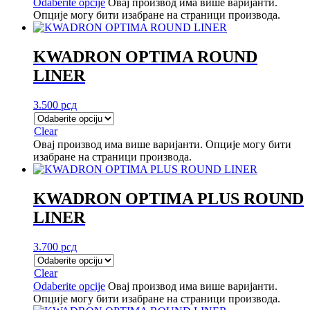
Odaberite opcije
Овај производ има више варијанти.
Опције могу бити изабране на страници производа.
KWADRON OPTIMA ROUND
LINER
3.500
рсд
Clear
Овај производ има више варијанти. Опције могу бити
изабране на страници производа.
KWADRON OPTIMA PLUS ROUND
LINER
3.700
рсд
Clear
Odaberite opcije
Овај производ има више варијанти.
Опције могу бити изабране на страници производа.