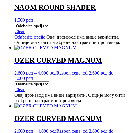
NAOM ROUND SHADER
1.500
рсд
Clear
Odaberite opcije
Овај производ има више варијанти.
Опције могу бити изабране на страници производа.
OZER CURVED MAGNUM
2.600
рсд
–
4.000
рсд
Raspon cena: od 2.600 рсд do
4.000 рсд
Clear
Овај производ има више варијанти. Опције могу бити
изабране на страници производа.
OZER CURVED MAGNUM
2.600
рсд
–
4.000
рсд
Raspon cena: od 2.600 рсд do