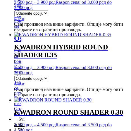
3.600
рсд
–
3.900
рсд
Raspon cena: od 3.600 рсд do
Stone
3.900 рсд
Zidne
Plafonske
Clear
Foto
Овај производ има више варијанти. Опције могу бити
set
изабране на страници производа.
Ostalo
KWADRON HYBRID ROUND
Police
SHADER 0.35
za
boje
Držači
3.600
рсд
–
3.900
рсд
Raspon cena: od 3.600 рсд do
za
3.900 рсд
tablet
Tabla
Clear
za
Овај производ има више варијанти. Опције могу бити
precrtavanje
изабране на страници производа.
Termokopir
mašine
Goat
KWADRON ROUND SHADER 0.30
G8
Svi
artikli
3.500
рсд
–
4.500
рсд
Raspon cena: od 3.500 рсд do
O
4.500 рсд