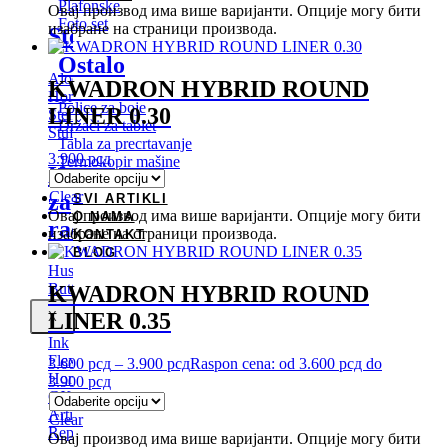
Plafonske
Овај производ има више варијанти. Опције могу бити
Foto set
изабране на страници производа.
Stencil
Ostalo
Aloe
KWADRON HYBRID ROUND
Hornet
Police za boje
LINER 0.30
Stencil
Držači za tablet
Stuff
Tabla za precrtavanje
3.900
рсд
Termokopir mašine
Kreme
Goat G8
Clear
za
SVI ARTIKLI
Овај производ има више варијанти. Опције могу бити
O NAMA
rad
изабране на страници производа.
KONTAKT
BLOG
Hustle
Butter
KWADRON HYBRID ROUND
Ink
LINER 0.35
X
Eeze
Ink
Flex
3.600
рсд
–
3.900
рсд
Raspon cena: od 3.600 рсд do
Hornet
3.900 рсд
GX
Artist
Clear
Republic
Овај производ има више варијанти. Опције могу бити