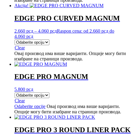
изабране на страници производа.
Akcija!
EDGE PRO CURVED MAGNUM
2.660
рсд
–
4.060
рсд
Raspon cena: od 2.660 рсд do
4.060 рсд
Clear
Овај производ има више варијанти. Опције могу бити
изабране на страници производа.
EDGE PRO MAGNUM
5.800
рсд
Clear
Odaberite opcije
Овај производ има више варијанти.
Опције могу бити изабране на страници производа.
EDGE PRO 3 ROUND LINER PACK