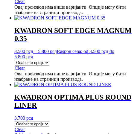
Clear
Овај производ има више варијанти. Опције могу бити
изабране на страници производа.
KWADRON SOFT EDGE MAGNUM
0.35
3.500
рсд
–
5.800
рсд
Raspon cena: od 3.500 рсд do
5.800 рсд
Clear
Овај производ има више варијанти. Опције могу бити
изабране на страници производа.
KWADRON OPTIMA PLUS ROUND
LINER
3.700
рсд
Clear