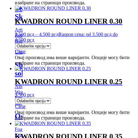
изабране на страници производа.
Second
Skin
KWADRON ROUND LINER 0.30
Artist
3.500
рсд
–
4.500
рсд
Raspon cena: od 3.500 рсд do
Republic
4.500 рсд
Hornet
Ava
Clear
Unistar
Овај производ има више варијанти. Опције могу бити
изабране на страници производа.
Shading
solution
KWADRON ROUND LINER 0.25
Aloe
World
3.500
рсд
Famous
Intenze
Clear
Овај производ има више варијанти. Опције могу бити
Ostalo
изабране на страници производа.
Foam
Eraser
KWADRON ROUND LINER 0.35