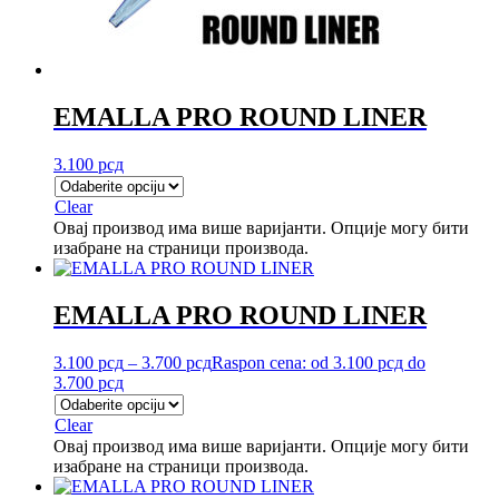
EMALLA PRO ROUND LINER
3.100
рсд
Clear
Овај производ има више варијанти. Опције могу бити
изабране на страници производа.
EMALLA PRO ROUND LINER
3.100
рсд
–
3.700
рсд
Raspon cena: od 3.100 рсд do
3.700 рсд
Clear
Овај производ има више варијанти. Опције могу бити
изабране на страници производа.