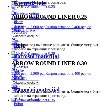
Kertridž igle
изабране на страници производа.
Preslikači
Markeri
Čepići
Kwadron optima
ARROW ROUND LINER 0.25
Zaštitni
Kwadron optima plus
najloni
Naom
i
Arrow
2.400
рсд
–
2.600
рсд
Raspon cena: od 2.400 рсд do
bandažeri
WJX ULTRA
2.600 рсд
Koža
MIUXIA
za
Clear
vežbanje
Boje
Овај производ има више варијанти. Опције могу бити
Držači
изабране на страници производа.
za
Potrošni materijal
kertridže
Rukavice
ARROW ROUND LINER 0.30
Navlaka
Rukavice
za
Maske
tubu
2.400
рсд
–
2.800
рсд
Raspon cena: od 2.400 рсд do
Kape
Maske
2.800 рсд
Kecelje
Kape
Kecelje
Clear
Pomoćni materijal
PMU
Овај производ има више варијанти. Опције могу бити
изабране на страници производа.
Mašine
Kože za vežbanje
Pribor