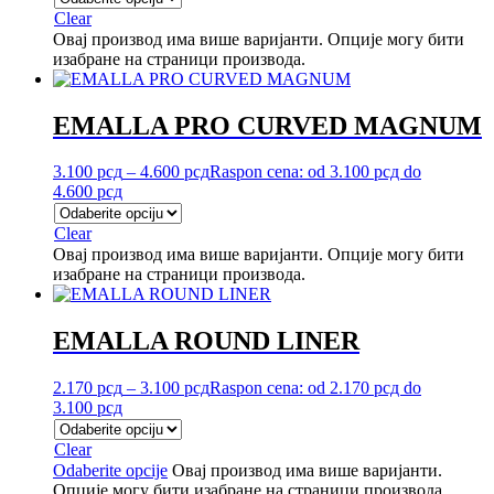
Clear
Овај производ има више варијанти. Опције могу бити
изабране на страници производа.
EMALLA PRO CURVED MAGNUM
3.100
рсд
–
4.600
рсд
Raspon cena: od 3.100 рсд do
4.600 рсд
Clear
Овај производ има више варијанти. Опције могу бити
изабране на страници производа.
EMALLA ROUND LINER
2.170
рсд
–
3.100
рсд
Raspon cena: od 2.170 рсд do
3.100 рсд
Clear
Odaberite opcije
Овај производ има више варијанти.
Опције могу бити изабране на страници производа.