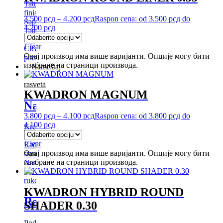
Tattoo
finish
3.500
рсд
–
4.200
рсд
Raspon cena: od 3.500 рсд do
Sapuni
4.200 рсд
Tattoo
Armour
Clear
Cleanup
Овај производ има више варијанти. Опције могу бити
puder
изабране на страници производа.
Nameštaj
i
rasveta
KWADRON MAGNUM
Nameštaj
3.800
рсд
–
4.100
рсд
Raspon cena: od 3.800 рсд do
4.100 рсд
Kreveti
Stolice
Clear
Radne
Овај производ има више варијанти. Опције могу бити
stanice
изабране на страници производа.
Nasloni
za
ruke
KWADRON HYBRID ROUND
Rasveta
SHADER 0.30
Podne