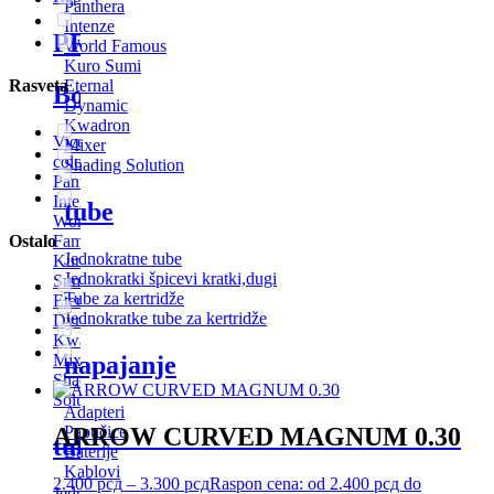
Panthera
Intenze
PRIBOR
World Famous
Kuro Sumi
Eternal
Rasveta
Boje
Dynamic
Kwadron
Vice
Mixer
colors
Shading Solution
Panthera
Intenze
tube
World
Famous
Ostalo
Jednokratne tube
Kuro
Jednokratki špicevi
kratki,dugi
Sumi
Tube za kertridže
Eternal
Jednokratke tube za kertridže
Dynamic
Kwadron
napajanje
Mixer
Shading
Solution
Adapteri
Papučice
ARROW CURVED MAGNUM 0.30
tube
Baterije
Kablovi
2.400
рсд
–
3.300
рсд
Raspon cena: od 2.400 рсд do
Jednokratne