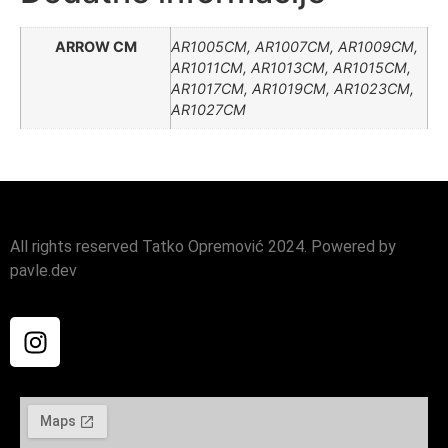
ARROW CM
AR1005CM, AR1007CM, AR1009CM,
AR1011CM, AR1013CM, AR1015CM,
AR1017CM, AR1019CM, AR1023CM,
AR1027CM
All rights reserved Tatko Opremović 2024. Powered by
pavle.dev