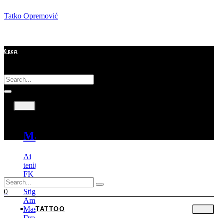
Tatko Opremović
0
рсд
Tattoo
Mašine
Ai
tenitas
FK
Irons
Stigma
0
Ambition
Mast
TATTOO
Dragonhawk