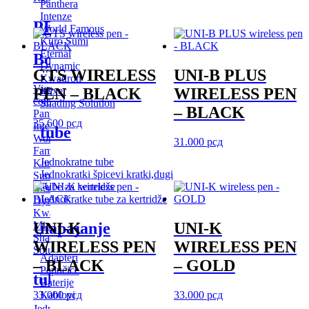
Panthera
Intenze
PRIBOR
World Famous
Kuro Sumi
Eternal
Boje
Dynamic
GTS WIRELESS
UNI-B PLUS
Kwadron
Vice
PEN – BLACK
WIRELESS PEN
Mixer
colors
Shading Solution
– BLACK
Panthera
35.600
рсд
Intenze
tube
World
31.000
рсд
Famous
Jednokratne tube
Kuro
Jednokratki špicevi
kratki,dugi
Sumi
Tube za kertridže
Eternal
Jednokratke tube za kertridže
Dynamic
Kwadron
napajanje
Mixer
UNI-K
UNI-K
Shading
WIRELESS PEN
WIRELESS PEN
Solution
Adapteri
– BLACK
– GOLD
Papučice
tube
Baterije
Kablovi
33.000
рсд
33.000
рсд
Jednokratne