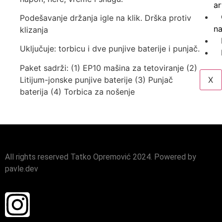
ar
Podešavanje držanja igle na klik. Drška protiv
n
klizanja
Uključuje: torbicu i dve punjive baterije i punjač.
Paket sadrži: (1) EP10 mašina za tetoviranje (2)
Litijum-jonske punjive baterije (3) Punjač
X
baterija (4) Torbica za nošenje
All rights reserved Tatko Opremović 2024. Powered by
pavle.dev