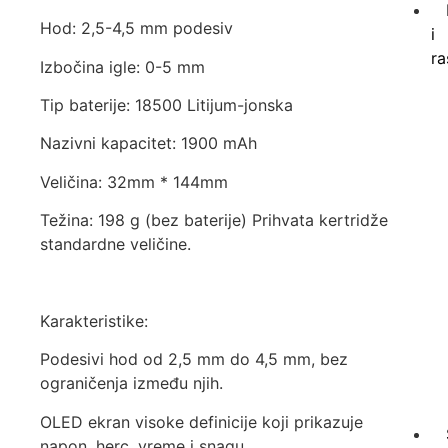
Hod: 2,5-4,5 mm podesiv
i
ra
Izbočina igle: 0-5 mm
Tip baterije: 18500 Litijum-jonska
Nazivni kapacitet: 1900 mAh
Veličina: 32mm * 144mm
Težina: 198 g (bez baterije) Prihvata kertridže
standardne veličine.
Karakteristike:
Podesivi hod od 2,5 mm do 4,5 mm, bez
ograničenja između njih.
OLED ekran visoke definicije koji prikazuje
napon, herc, vreme i snagu.