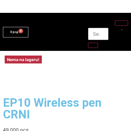
0
рсд
Nema na lageru!
EP10 Wireless pen
CRNI
49.000
рсд