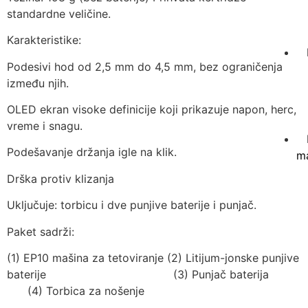
standardne veličine.
Karakteristike:
Podesivi hod od 2,5 mm do 4,5 mm, bez ograničenja
između njih.
OLED ekran visoke definicije koji prikazuje napon, herc,
vreme i snagu.
Podešavanje držanja igle na klik.
ma
Drška protiv klizanja
Uključuje: torbicu i dve punjive baterije i punjač.
Paket sadrži:
(1) EP10 mašina za tetoviranje (2) Litijum-jonske punjive
baterije
(3) Punjač baterija
(4) Torbica za nošenje