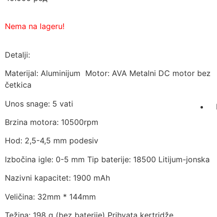
Nema na lageru!
Detalji:
Materijal: Aluminijum
Motor: AVA Metalni DC motor bez
četkica
Unos snage: 5 vati
Brzina motora: 10500rpm
Hod: 2,5-4,5 mm podesiv
Izbočina igle: 0-5 mm Tip baterije: 18500 Litijum-jonska
Nazivni kapacitet: 1900 mAh
Veličina: 32mm * 144mm
Težina: 198 g (bez baterije) Prihvata kertridže