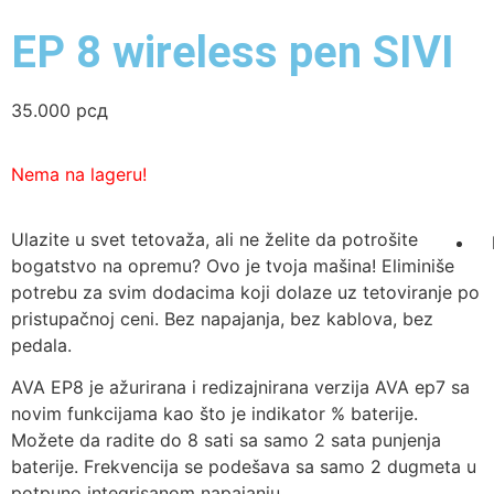
EP 8 wireless pen SIVI
35.000
рсд
Nema na lageru!
Ulazite u svet tetovaža, ali ne želite da potrošite
bogatstvo na opremu? Ovo je tvoja mašina! Eliminiše
potrebu za svim dodacima koji dolaze uz tetoviranje po
pristupačnoj ceni. Bez napajanja, bez kablova, bez
pedala.
AVA EP8 je ažurirana i redizajnirana verzija AVA ep7 sa
novim funkcijama kao što je indikator % baterije.
Možete da radite do 8 sati sa samo 2 sata punjenja
baterije. Frekvencija se podešava sa samo 2 dugmeta u
potpuno integrisanom napajanju.