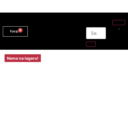
0
рсд
Nema na lageru!