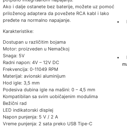
Ako i dalje ostanete bez baterije, možete uz pomoć
priloženog adaptera da povežete RCA kabl i lako
pređete na normalno napajanje.
Karakteristike:
Dostupan u različitim bojama
Motor: proizveden u Nemačkoj
Snaga: 5V
Radni napon: 4V – 12V DC
ma
Frekvencija: 0-11049 RPM
Materijal: avionski aluminijum
Hod igle: 3,5 mm
Podesiva dubina igle na mašini: 0 – 4,5 mm
Kompatibilan sa svim uobičajenim modulima
Bežični rad
LED indikatorski displej
Napon punjenja: 5 V / 2 A
Vreme punjenja: 2 sata preko USB Tipe-C