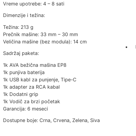
Vreme upotrebe: 4 – 8 sati
Dimenzije i težina:
Težina: 213 g
Prečnik mašine: 33 mm – 30 mm
Veličina mašine (bez modula): 14 cm
Sadržaj paketa:
1k AVA bežična mašina EP8
1k punjiva baterija
1k USB kabl za punjenje, Tipe-C
1k adapter za RCA kabal
1k Dodatni grip
1k Vodič za brzi početak
Garancija: 6 meseci
Dostupne boje: Crna, Crvena, Zelena, Siva