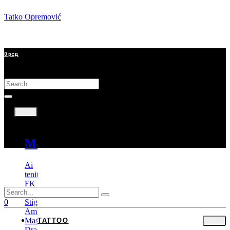
Tatko Opremović
0
рсд
Tattoo
Mašine
Ai
tenitas
FK
Irons
Stigma
0
Ambition
Mast
TATTOO
Dragonhawk