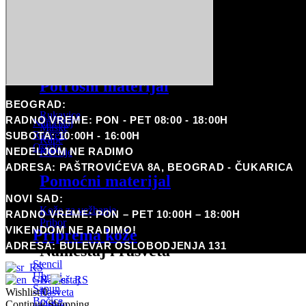
Arrow
WJX ULTRA
Pomoćni materijal
MIUXIA
Boje
Kože za vežbanje
Pribor
Potrošni materijal
Nameštaj i rasveta
BEOGRAD:
Rukavice
RADNO VREME: PON - PET 08:00 - 18:00H
Nameštaj
Maske
Rasveta
SUBOTA: 10:00H - 16:00H
Kape
Ostalo
NEDELJOM NE RADIMO
Kecelje
Pirsing
ADRESA: PAŠTROVIĆEVA 8A, BEOGRAD - ČUKARICA
Pomoćni materijal
Coming Soon
NOVI SAD:
Potrošni materijal
Kože za vežbanje
RADNO VREME: PON – PET 10:00H – 18:00H
Pribor
VIKENDOM NE RADIMO!
Priprema kože
ADRESA: BULEVAR OSLOBODJENJA 131
Nameštaj i rasveta
Stencil
Ubrusi
Nameštaj
Sapun
Rasveta
Wishlist
0
Bočice
Ostalo
Continue Shopping