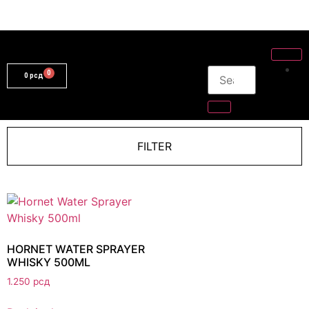
0
рсд
FILTER
HORNET WATER SPRAYER
WHISKY 500ML
1.250
рсд