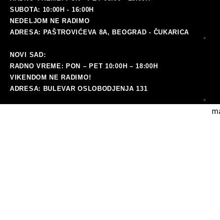
SUBOTA: 10:00H - 16:00H
NEDELJOM NE RADIMO
ADRESA: PAŠTROVIĆEVA 8A, BEOGRAD - ČUKARICA
NOVI SAD:
RADNO VREME: PON – PET 10:00H – 18:00H
VIKENDOM NE RADIMO!
ADRESA: BULEVAR OSLOBODJENJA 131
ma