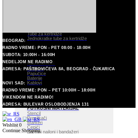
Kuro
Sumi
Eternal
Dynamic
TUBE
Kwadron
Jednokratne tube
Mixer
Jednokratki špicevi
kratki,dugi
Shading
Tube za kertridže
Solution
Jednokratke tube za kertridže
BEOGRAD:
RADNO VREME: PON - PET 08:00 - 18:00H
SUBOTA: 10:00H - 16:00H
TUBE
NEDELJOM NE RADIMO
NAPAJANJE
Jednokratne
Adapteri
ADRESA: PAŠTROVIĆEVA 8A, BEOGRAD - ČUKARICA
tube
Papučice
Jednokratki
Baterije
špicevi
Kablovi
NOVI SAD:
kratki,dugi
Tube
RADNO VREME: PON – PET 10:00H – 18:00H
za
VIKENDOM NE RADIMO!
kertridže
Jednokratke
ADRESA: BULEVAR OSLOBODJENJA 131
tube
POTROŠNI MATERIJAL
za
Stencil
kertridže
Preslikači
Markeri
Wishlist
0
Čepići
Continue Shopping
Zaštitni najloni i bandažeri
Koža za vežbanje