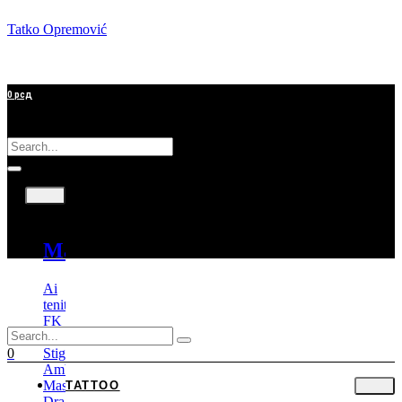
Tatko Opremović
0
рсд
Tattoo
Mašine
Ai
tenitas
FK
Irons
Stigma
0
Ambition
Mast
TATTOO
Dragonhawk