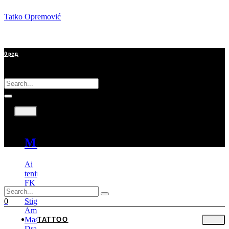
Tatko Opremović
0
рсд
Tattoo
Mašine
Ai
tenitas
FK
Irons
Stigma
0
Ambition
Mast
TATTOO
Dragonhawk