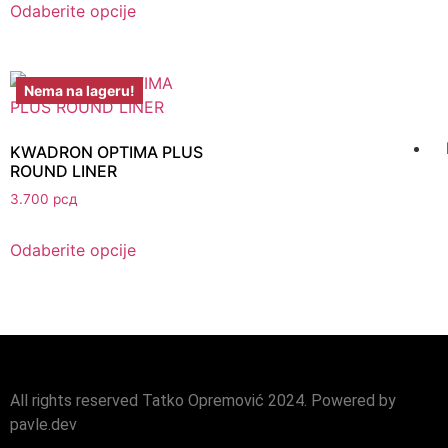
Odaberite opcije
Nema na lageru!
KWADRON OPTIMA PLUS
ROUND LINER
3.700
рсд
Odaberite opcije
All rights reserved Tatko Opremović 2024. Powered by
pavle.dev