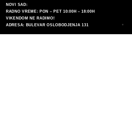
NOVI SAD:
RADNO VREME: PON – PET 10:00H – 18:00H
VIKENDOM NE RADIMO!
ADRESA: BULEVAR OSLOBODJENJA 131
i
ra