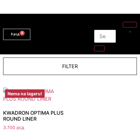
0
рсд
FILTER
Nema na lageru!
KWADRON OPTIMA PLUS
ROUND LINER
3.700
рсд