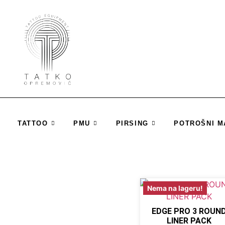
TATTOO
PMU
PIRSING
POTROŠNI M
Nema na lageru!
EDGE PRO 3 ROUN
LINER PACK