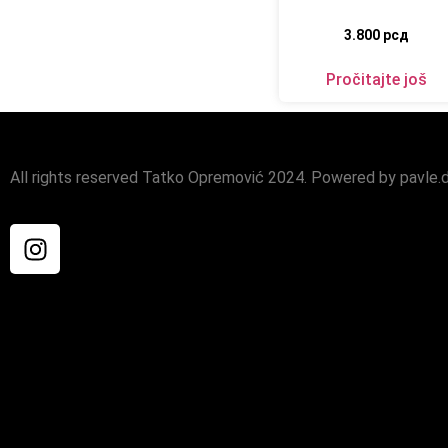
3.800
рсд
Pročitajte još
All rights reserved Tatko Opremović 2024. Powered by pavle.