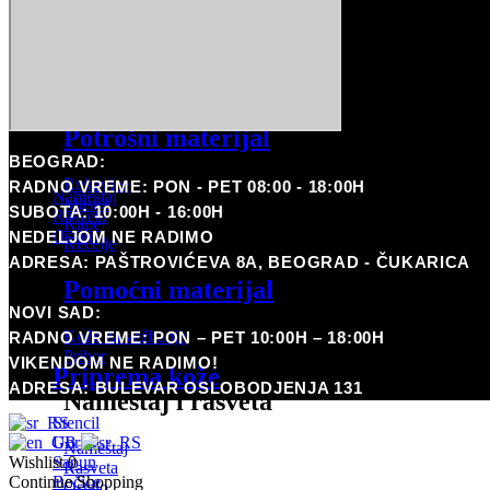
Arrow
WJX ULTRA
Pomoćni materijal
MIUXIA
Boje
Kože za vežbanje
Pribor
Potrošni materijal
Nameštaj i rasveta
BEOGRAD:
Rukavice
RADNO VREME: PON - PET 08:00 - 18:00H
Nameštaj
Maske
SUBOTA: 10:00H - 16:00H
Rasveta
Kape
Ostalo
NEDELJOM NE RADIMO
Kecelje
Pirsing
ADRESA: PAŠTROVIĆEVA 8A, BEOGRAD - ČUKARICA
Pomoćni materijal
Coming Soon
NOVI SAD:
Potrošni materijal
Kože za vežbanje
RADNO VREME: PON – PET 10:00H – 18:00H
Pribor
VIKENDOM NE RADIMO!
Priprema kože
ADRESA: BULEVAR OSLOBODJENJA 131
Nameštaj i rasveta
Stencil
Ubrusi
Nameštaj
Sapun
Wishlist
0
Rasveta
Bočice
Continue Shopping
Ostalo