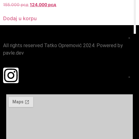
155.000
рсд
124.000
рсд
Dodaj u korpu
All rights reserved Tatko Opremović 2024. Powered by
pavle.dev
ma