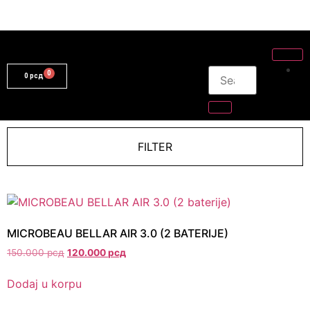
0
рсд
FILTER
MICROBEAU BELLAR AIR 3.0 (2 BATERIJE)
150.000
рсд
120.000
рсд
Dodaj u korpu