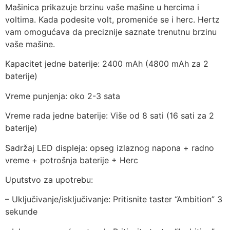
Mašinica prikazuje brzinu vaše mašine u hercima i
voltima. Kada podesite volt, promeniće se i herc. Hertz
vam omogućava da preciznije saznate trenutnu brzinu
vaše mašine.
Kapacitet jedne baterije: 2400 mAh (4800 mAh za 2
baterije)
Vreme punjenja: oko 2-3 sata
Vreme rada jedne baterije: Više od 8 sati (16 sati za 2
baterije)
Sadržaj LED displeja: opseg izlaznog napona + radno
vreme + potrošnja baterije + Herc
Uputstvo za upotrebu:
– Uključivanje/isključivanje: Pritisnite taster “Ambition” 3
sekunde