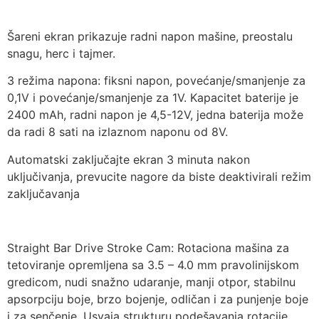
Šareni ekran prikazuje radni napon mašine, preostalu
snagu, herc i tajmer.
3 režima napona: fiksni napon, povećanje/smanjenje za
0,1V i povećanje/smanjenje za 1V. Kapacitet baterije je
2400 mAh, radni napon je 4,5-12V, jedna baterija može
da radi 8 sati na izlaznom naponu od 8V.
Automatski zaključajte ekran 3 minuta nakon
uključivanja, prevucite nagore da biste deaktivirali režim
zaključavanja
Straight Bar Drive Stroke Cam: Rotaciona mašina za
tetoviranje opremljena sa 3.5 – 4.0 mm pravolinijskom
gredicom, nudi snažno udaranje, manji otpor, stabilnu
apsorpciju boje, brzo bojenje, odličan i za punjenje boje
i za senčenje. Usvaja strukturu podešavanja rotacije