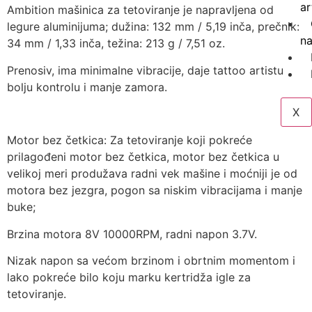
ar
Ambition mašinica za tetoviranje je napravljena od
legure aluminijuma; dužina: 132 mm / 5,19 inča, prečnik:
n
34 mm / 1,33 inča, težina: 213 g / 7,51 oz.
Prenosiv, ima minimalne vibracije, daje tattoo artistu
bolju kontrolu i manje zamora.
X
Motor bez četkica: Za tetoviranje koji pokreće
prilagođeni motor bez četkica, motor bez četkica u
velikoj meri produžava radni vek mašine i moćniji je od
motora bez jezgra, pogon sa niskim vibracijama i manje
buke;
Brzina motora 8V 10000RPM, radni napon 3.7V.
Nizak napon sa većom brzinom i obrtnim momentom i
lako pokreće bilo koju marku kertridža igle za
tetoviranje.