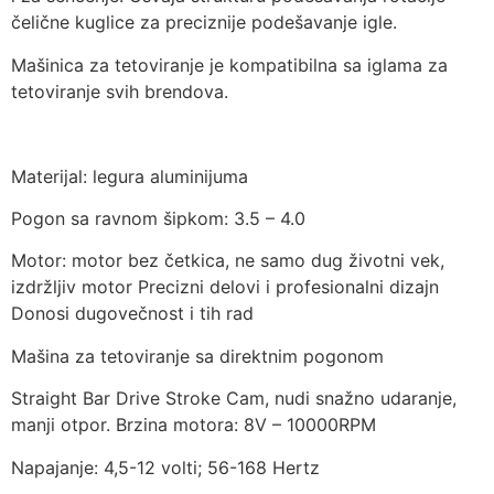
čelične kuglice za preciznije podešavanje igle.
Mašinica za tetoviranje je kompatibilna sa iglama za
tetoviranje svih brendova.
Materijal: legura aluminijuma
Pogon sa ravnom šipkom: 3.5 – 4.0
Motor: motor bez četkica, ne samo dug životni vek,
izdržljiv motor Precizni delovi i profesionalni dizajn
Donosi dugovečnost i tih rad
Mašina za tetoviranje sa direktnim pogonom
Straight Bar Drive Stroke Cam, nudi snažno udaranje,
manji otpor. Brzina motora: 8V – 10000RPM
Napajanje: 4,5-12 volti; 56-168 Hertz