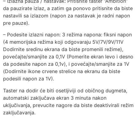
– Izlazna pauza / nastavak: Pritisnite taster “Ambition”
da pauzirate izlaz, a zatim ga ponovo pritisnite da biste
nastavili sa izlazom (napon za nastavak je radni napon
pre pauze).
– Podesite izlazni napon: 3 režima napona: fiksni napon
(4 memorijska režima koji odgovaraju 5V/7V/9V/11V
Dodirnite sredinu ekrana da biste promenili režime),
povećajte/smanjite za 0,1V (Pomerite ekran levo i desno
da podesite napon za 0,1v), i povećajte/smanjite za 1V
(Dodirnite ikone crvene strelice na ekranu da biste
podesili napon za 1V).
Taster na dodir će biti osetljiviji od običnog dugmeta,
automatski zaključava ekran 3 minuta nakon
uključivanja, prevucite nagore da biste deaktivirali režim
zaključavanja.