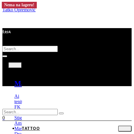
Nema na lageru!
Tatko Opremović
0
рсд
Tattoo
Mašine
Ai
tenitas
FK
Irons
Stigma
0
Ambition
Mast
TATTOO
Dragonhawk