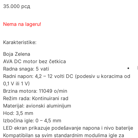
35.000
рсд
Nema na lageru!
Karakteristike:
Boja Zelena
AVA DC motor bez četkica
Radna snaga: 5 vati
Radni napon: 4,2 – 12 volti DC (podesiv u koracima od
0,1 V ili 1 V)
Brzina motora: 11049 o/min
Režim rada: Kontinuirani rad
Materijal: avionski aluminijum
Hod: 3,5 mm
Izbočina igle: 0 – 4,5 mm
LED ekran prikazuje podešavanje napona i nivo baterije
Kompatibilan sa svim standardnim modulima igle za