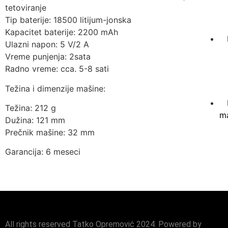
tetoviranje
Tip baterije: 18500 litijum-jonska
Kapacitet baterije: 2200 mAh
Ulazni napon: 5 V/2 A
Vreme punjenja: 2sata
Radno vreme: cca. 5-8 sati
Težina i dimenzije mašine:
Težina: 212 g
ma
Dužina: 121 mm
Prečnik mašine: 32 mm
Garancija: 6 meseci
All rights reserved Tatko Opremović 2024. Powered by