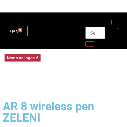
0
рсд
Nema na lageru!
AR 8 wireless pen
ZELENI