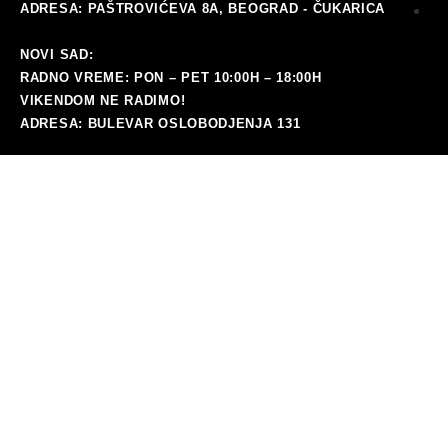
ADRESA: PAŠTROVIĆEVA 8A, BEOGRAD - ČUKARICA
i
NOVI SAD:
ra
RADNO VREME: PON – PET 10:00H – 18:00H
VIKENDOM NE RADIMO!
ADRESA: BULEVAR OSLOBODJENJA 131