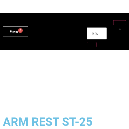
0
рсд
ARM REST ST-25