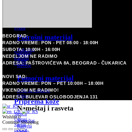
Arrow
WJX ULTRA
Pomoćni materijal
MIUXIA
Boje
Kože za vežbanje
Pribor
Potrošni materijal
BEOGRAD:
Nameštaj i rasveta
RADNO VREME: PON - PET 08:00 - 18:00H
SUBOTA: 10:00H - 16:00H
Rukavice
Nameštaj
Maske
NEDELJOM NE RADIMO
Rasveta
Kape
ADRESA: PAŠTROVIĆEVA 8A, BEOGRAD - ČUKARICA
Ostalo
Kecelje
Pirsing
NOVI SAD:
Pomoćni materijal
Coming Soon
RADNO VREME: PON – PET 10:00H – 18:00H
Potrošni materijal
VIKENDOM NE RADIMO!
Kože za vežbanje
Pribor
ADRESA: BULEVAR OSLOBODJENJA 131
Priprema kože
Nameštaj i rasveta
Stencil
Wishlist
0
Ubrusi
Nameštaj
Continue Shopping
Sapun
Rasveta
Bočice
Ostalo