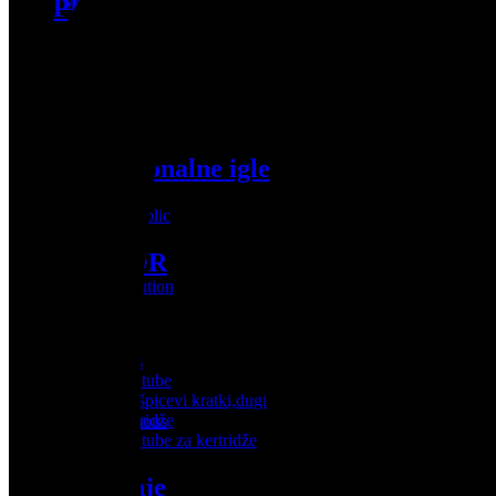
WJX ULTRA
PRIBOR
AR Aqua
Arrow
Boje
Ozer
Naom
Elite Infini
Vice colors
MIUXIA
Panthera
Intenze
Tradicionalne igle
World Famous
Kuro Sumi
Eternal
Artist Republic
Dynamic
Kwadron
PRIBOR
Mixer
Shading Solution
Boje
tube
Vice colors
Jednokratne tube
Panthera
Jednokratki špicevi
kratki,dugi
Intenze
Tube za kertridže
World Famous
Jednokratke tube za kertridže
Kuro Sumi
Eternal
Dynamic
napajanje