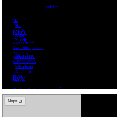
Čepići
Microbeau
Zaštitni najloni i bandažeri
Ambition
Koža za vežbanje
Ava
Držači za kertridže
Mast
Rukavice
Navlaka za tubu
Maske
Kertridž igle
Kape
Kecelje
Kwadron optima
PMU
Kwadron optima plus
Naom
Mašine
Arrow
WJX ULTRA
MIUXIA
Microbeau
Ambition
Ava
Boje
Mast
Potrošni materijal
Kertridž igle
Rukavice
Kwadron optima
Maske
Kwadron optima plus
Kape
Naom
Kecelje