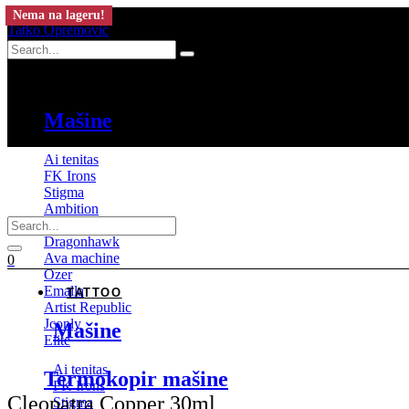
Nema na lageru!
Tatko Opremović
Tattoo
Mašine
Ai tenitas
FK Irons
Stigma
Ambition
Mast
Dragonhawk
Ava machine
0
Ozer
Emalla
TATTOO
Artist Republic
Jconly
Mašine
Elite
Ai tenitas
Termokopir mašine
FK Irons
Cleopatra Copper 30ml
Stigma