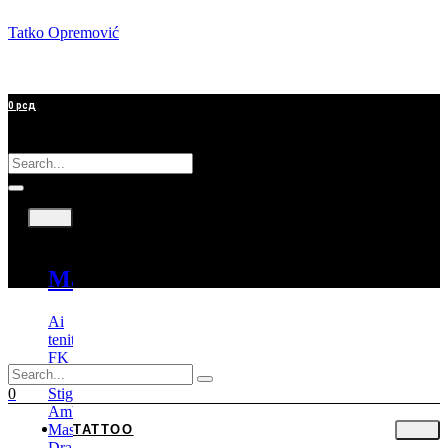
Tatko Opremović
0
рсд
Tattoo
Mašine
Ai
tenitas
FK
Irons
Stigma
0
Ambition
Mast
TATTOO
Dragonhawk