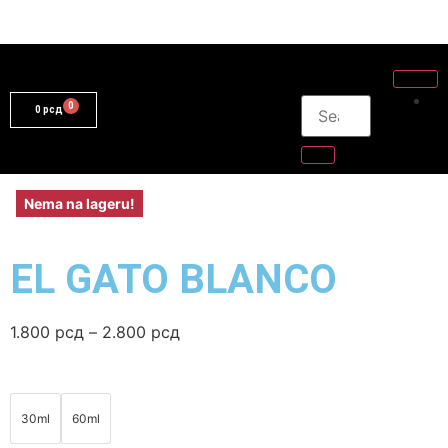
0
рсд
Nema na lageru!
EL GATO BLANCO
1.800
рсд
–
2.800
рсд
30ml
60ml