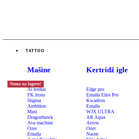
TATTOO
Mašine
Kertridž igle
Nema na lageru!
Ai tenitas
Edge pro
FK Irons
Emalla Eliot Pro
Stigma
Kwadron
Ambition
Emalla
Mast
WJX ULTRA
Dragonhawk
AR Aqua
Ava machine
Arrow
Ozer
Ozer
Emalla
Naom