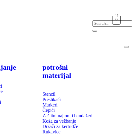
0
janje
potrošni
materijal
ri
ce
Stencil
e
Preslikači
i
Markeri
Čepići
Zaštitni najloni i bandažeri
Koža za vežbanje
Držači za kertridže
Rukavice