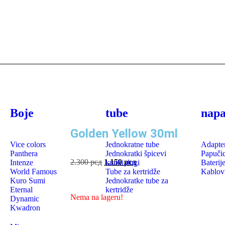
Boje
tube
napa
Golden Yellow 30ml
Vice colors
Jednokratne tube
Adapte
Panthera
Jednokratki špicevi
Papuči
2.300
рсд
1.150
рсд
Intenze
kratki,dugi
Baterij
World Famous
Tube za kertridže
Kablov
Kuro Sumi
Jednokratke tube za
Eternal
kertridže
Nema na lageru!
Dynamic
Kwadron