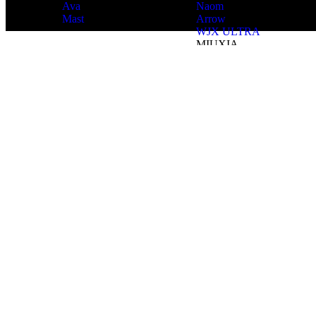
Ava
Naom
Mast
Arrow
WJX ULTRA
MIUXIA
PIRSING
Coming Soon
POTROŠNI MATERIJAL
Priprema kože
Stencil
Ubrusi
Sapun
Bočice
Brijači
Markeri