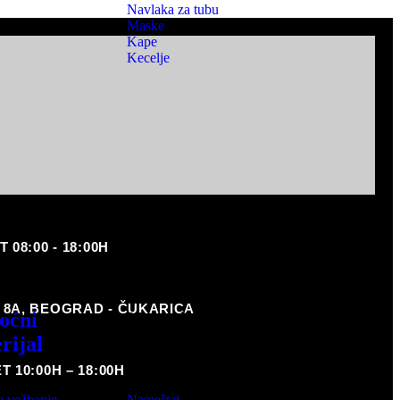
Navlaka za tubu
Maske
Kape
Kecelje
08:00 - 18:00H
 8A, BEOGRAD - ČUKARICA
oćni
Nameštaj i
rijal
rasveta
 10:00H – 18:00H
a vežbanje
Nameštaj