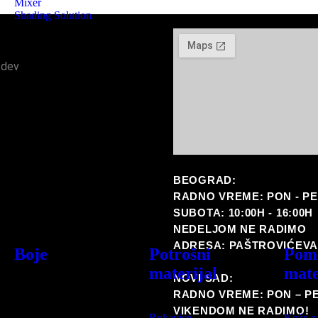
Mixer
Shading Solution
.dev
BEOGRAD:
RADNO VREME: PON - PET 
SUBOTA: 10:00H - 16:00H
NEDELJOM NE RADIMO
ADRESA: PAŠTROVIĆEVA
Boje
Potrošni
Pom
materijal
mate
NOVI SAD:
RADNO VREME: PON – PET
VIKENDOM NE RADIMO!
Rukavice
Kože z