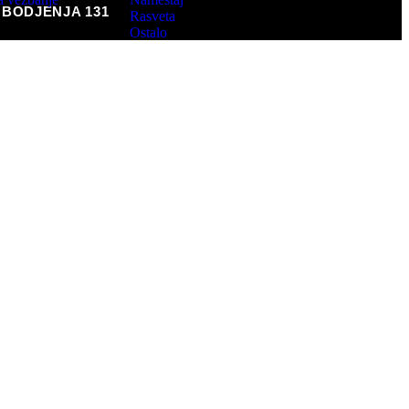
BODJENJA 131
Rasveta
Ostalo
rema radne stanice
ake
e
ape
ap