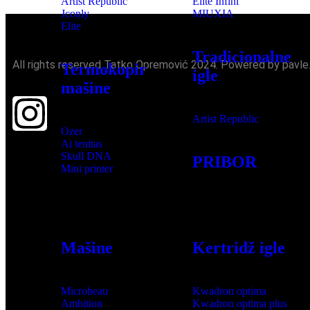
Artist Republic
Elite Infini
Jconly
MIUXIA
Elite
Tradicionalne
All rights reserved Tatko Opremović 2024. Powered by pavle
Termokopir
igle
mašine
Artist Republic
Ozer
Ai tenitas
Skull DNA
PRIBOR
Mini printer
PMU
Mašine
Kertridž igle
Microbeau
Kwadron optima
Ambition
Kwadron optima plus