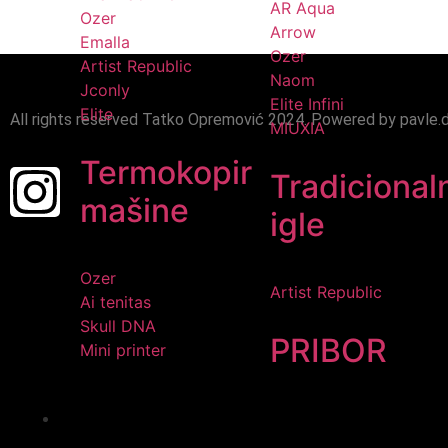
AR Aqua
Ozer
Arrow
Emalla
Ozer
Artist Republic
Naom
Jconly
Elite Infini
Elite
All rights reserved Tatko Opremović 2024. Powered by pavle.
MIUXIA
Termokopir
Tradicional
mašine
igle
Ozer
Artist Republic
Ai tenitas
Skull DNA
PRIBOR
Mini printer
PMU