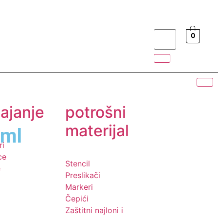
0
ajanje
potrošni
materijal
0ml
ri
ce
Stencil
e
Preslikači
Markeri
Čepići
Zaštitni najloni i