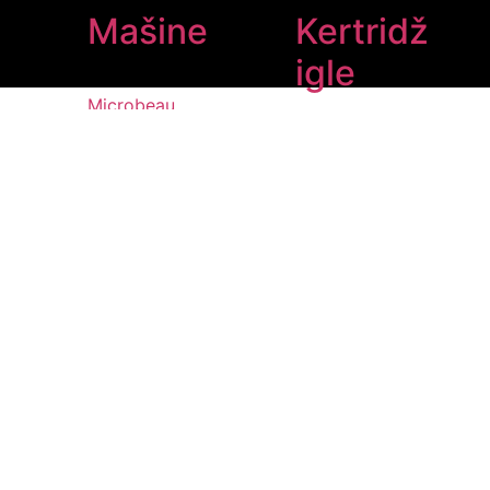
Mašine
Kertridž
igle
Microbeau
Ambition
Kwadron optima
Ava
Kwadron optima plus
Mast
Naom
Arrow
WJX ULTRA
MIUXIA
PIRSING
Coming Soon
POTROŠNI MATERIJAL