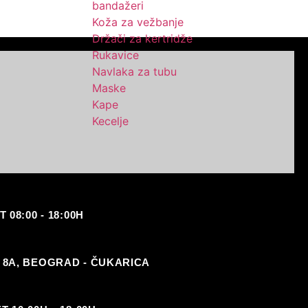
bandažeri
Koža za vežbanje
Držači za kertridže
Rukavice
Navlaka za tubu
Maske
Kape
Kecelje
08:00 - 18:00H
 8A, BEOGRAD - ČUKARICA