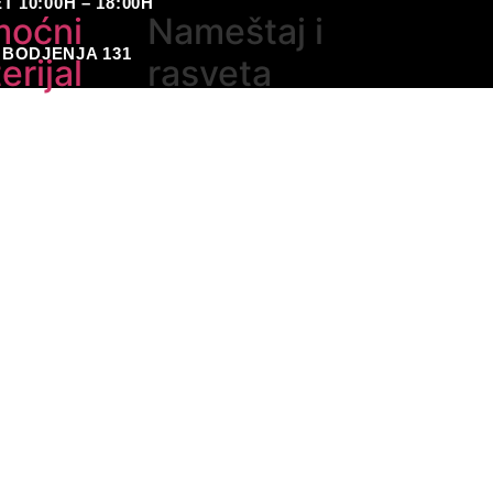
 10:00H – 18:00H
moćni
Nameštaj i
BODJENJA 131
erijal
rasveta
a vežbanje
Nameštaj
Rasveta
Ostalo