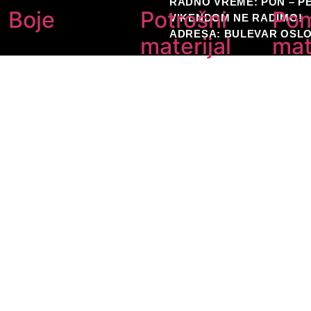
RADNO VREME: PON – PET
Boje
Potrošni
Po
VIKENDOM NE RADIMO!
ADRESA: BULEVAR OSLO
materijal
mat
Rukavice
Kože z
Maske
Pribor
Kape
Kecelje