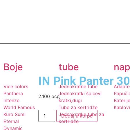
Boje
tube
nap
IN Pink Panter 3
Vice colors
Jednokratne tube
Adapte
Panthera
Jednokratki špicevi
Papuči
2.100
рсд
Intenze
kratki,dugi
Baterij
World Famous
Tube za kertridže
Kablovi
Kuro Sumi
Jednokratke tube za
Dodaj u korpu
Eternal
kertridže
Dynamic