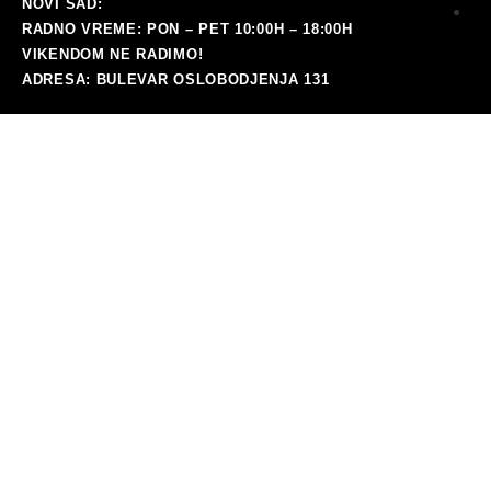
NOVI SAD:
RADNO VREME: PON – PET 10:00H – 18:00H
i
VIKENDOM NE RADIMO!
ra
ADRESA: BULEVAR OSLOBODJENJA 131