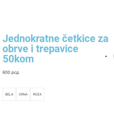
Jednokratne četkice za
obrve i trepavice
50kom
600
рсд
BELA
CRNA
ROZA