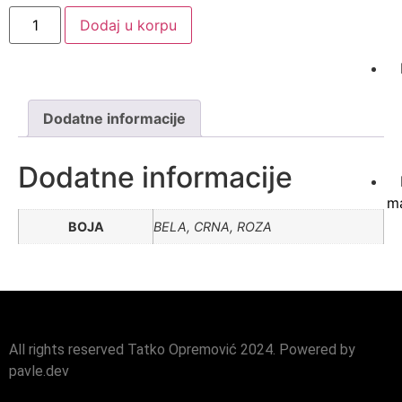
Dodaj u korpu
Dodatne informacije
Dodatne informacije
ma
BOJA
BELA, CRNA, ROZA
All rights reserved Tatko Opremović 2024. Powered by
pavle.dev