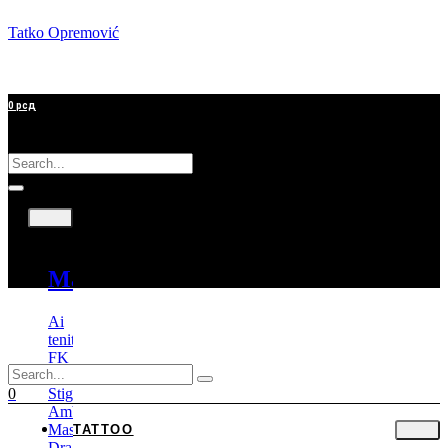
Tatko Opremović
0
рсд
Tattoo
Mašine
Ai
tenitas
FK
Irons
Stigma
0
Ambition
Mast
TATTOO
Dragonhawk