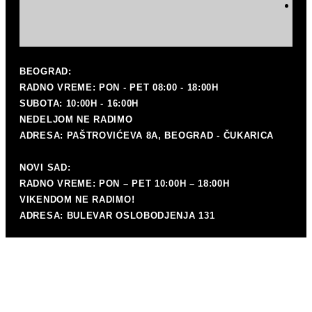
P
mat
BEOGRAD:
RADNO VREME: PON - PET 08:00 - 18:00H
SUBOTA: 10:00H - 16:00H
NEDELJOM NE RADIMO
ADRESA: PAŠTROVIĆEVA 8A, BEOGRAD - ČUKARICA
NOVI SAD:
RADNO VREME: PON – PET 10:00H – 18:00H
VIKENDOM NE RADIMO!
ADRESA: BULEVAR OSLOBODJENJA 131
K