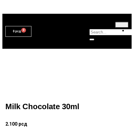
T
0
рсд
Milk Chocolate 30ml
2.100
рсд