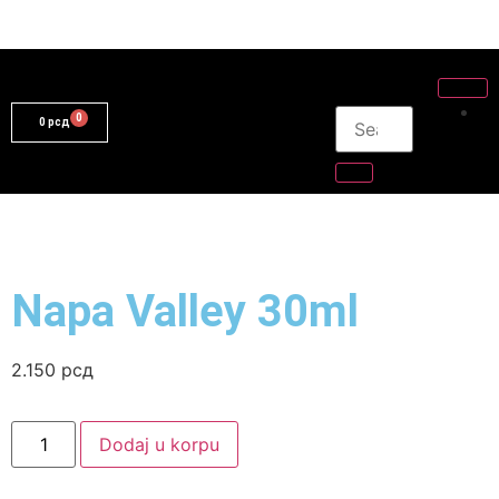
0
рсд
Napa Valley 30ml
2.150
рсд
Dodaj u korpu