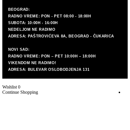
P
mat
BEOGRAD:
RADNO VREME: PON - PET 08:00 - 18:00H
SUBOTA: 10:00H - 16:00H
NEDELJOM NE RADIMO
ADRESA: PAŠTROVIĆEVA 8A, BEOGRAD - ČUKARICA
NOVI SAD:
RADNO VREME: PON – PET 10:00H – 18:00H
VIKENDOM NE RADIMO!
ADRESA: BULEVAR OSLOBODJENJA 131
Wishlist
0
Continue Shopping
K