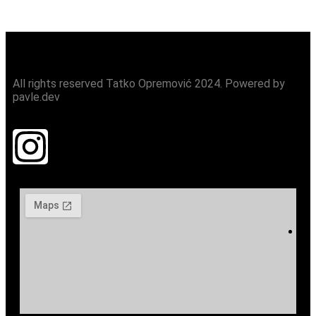
All rights reserved Tatko Opremović 2024. Powered by
pavle.dev
P