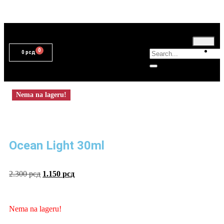
T
0
рсд
Nema na lageru!
Ocean Light 30ml
2.300
рсд
1.150
рсд
Nema na lageru!