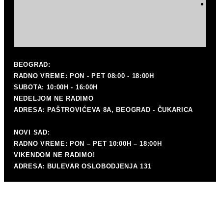
P
mat
BEOGRAD:
RADNO VREME: PON - PET 08:00 - 18:00H
SUBOTA: 10:00H - 16:00H
NEDELJOM NE RADIMO
ADRESA: PAŠTROVIĆEVA 8A, BEOGRAD - ČUKARICA
NOVI SAD:
RADNO VREME: PON – PET 10:00H – 18:00H
VIKENDOM NE RADIMO!
K
ADRESA: BULEVAR OSLOBODJENJA 131