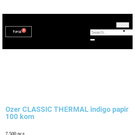
T
0
рсд
Ozer CLASSIC THERMAL indigo papir
100 kom
7.500
рсд