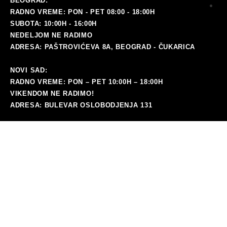
BEOGRAD:
RADNO VREME: PON - PET 08:00 - 18:00H
i
SUBOTA: 10:00H - 16:00H
ra
NEDELJOM NE RADIMO
ADRESA: PAŠTROVIĆEVA 8A, BEOGRAD - ČUKARICA
NOVI SAD:
RADNO VREME: PON – PET 10:00H – 18:00H
VIKENDOM NE RADIMO!
ADRESA: BULEVAR OSLOBODJENJA 131