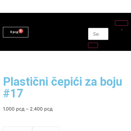
0
рсд
Plastični čepići za boju
#17
1.000
рсд
–
2.400
рсд