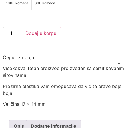
1000 komada
300 komada
Dodaj u korpu
Čepici za boju
Visokokvalitetan proizvod proizveden sa sertifikovanim
sirovinama
Prozirna plastika vam omogućava da vidite prave boje
boja
Veličina 17 x 14 mm
Opis
Dodatne informacije