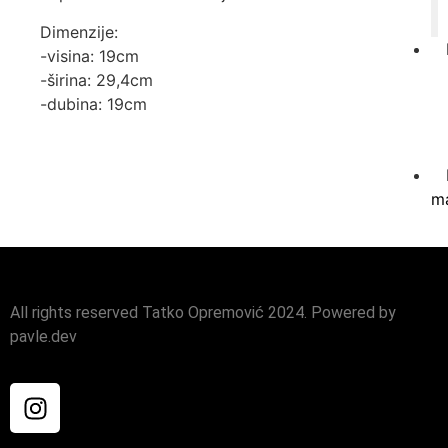
Dimenzije:
-visina: 19cm
-širina: 29,4cm
-dubina: 19cm
ma
All rights reserved Tatko Opremović 2024. Powered by
pavle.dev