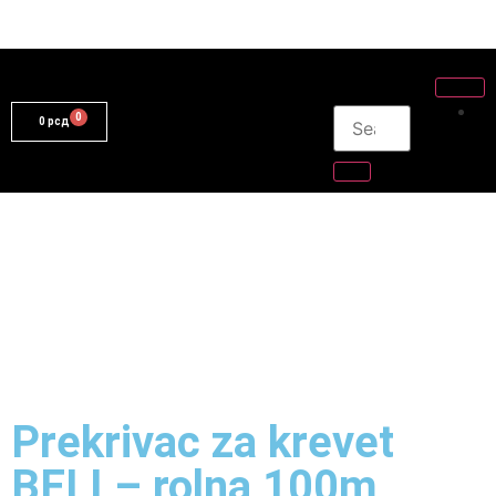
0
рсд
Prekrivac za krevet
BELI – rolna 100m