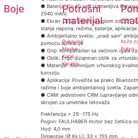
Boje
Potrošni
Po
● Baterija: Do 10 sati (zamenljiva Panas
2040 mAh)
materijal
mat
● Ekran: OLED ekran sa uglom od 35°, n
stanja napona, režima, baterije, aplikacije
● Ambijentalno svetlo: „uradi sam“ ambij
Rukavice
Kože z
pomoću aplikacije
Maske
Pribor
● Grip: Kompatibilan sa većinom igala za
Kape
● Oblik: Ergo dizajniran oblik za vrhuns
Kecelje
● Materijal: Aluminijum vrhunskog kvalit
koroziju
● Aplikacija: Povežite se preko Bluetoot
režime i boje ambijentalnog svetla. Zapam
● CRM: jedinstveni CRM (upravljanje odno
skrojen za umetnike tetovaža
Frekfencija > 29 -175 Hz
Pogon: FAULHABER motor bez četkica o
Hod: 4,0 mm
Dimenzije (Ø Ks L): 33 x 155 mm