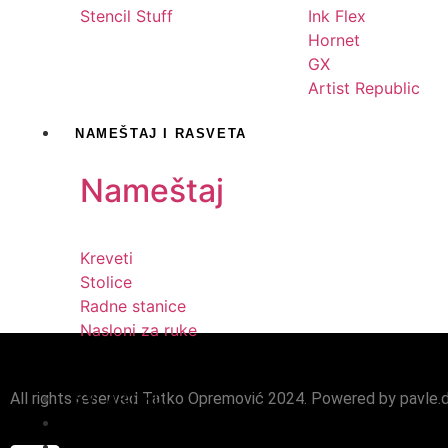
Stencil Stuff
Ink Flex
Hornet
GX
Artist Republic
NAMEŠTAJ I RASVETA
Nameštaj
Kreveti
Stolice
Radne stanice
Nasloni za ruke
All rights reserved Tatko Opremović 2024. Powered by pavle.
SVI ARTIKLI
O NAMA
KONTAKT