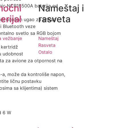
moćni
Nameštaj i
onic NCR18500A baterija od
erijal
rasveta
udi udoban ugao za prikaz
 i Bluetooth veze
entalno svetlo sa RGB bojom
a vežbanje
Nameštaj
Rasveta
 kertridž
Ostalo
ku udobnost
eta za avione za otpornost na
h-a, može da kontroliše napon,
tite ličnu postavku
sima sa klijentima) sistem
d 6 W