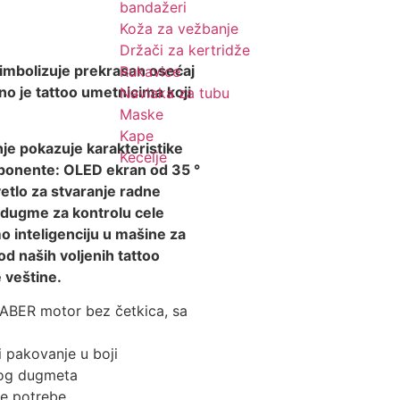
bandažeri
Koža za vežbanje
Držači za kertridže
 simbolizuje prekrasan osećaj
Rukavice
no je tattoo umetnicima koji
Navlaka za tubu
Maske
Kape
je pokazuje karakteristike
Kecelje
mponente: OLED ekran od 35 °
vetlo za stvaranje radne
o dugme za kontrolu cele
o inteligenciju u mašine za
od naših voljenih tattoo
 veštine.
ABER motor bez četkica, sa
 pakovanje u boji
nog dugmeta
ite potrebe