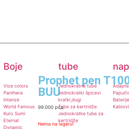
Boje
tube
nap
Prophet pen T10
Vice colors
Jednokratne tube
Adapte
BUU
Panthera
Jednokratki špicevi
Papuči
Intenze
kratki,dugi
Baterij
World Famous
Tube za kertridže
Kablovi
99.000
рсд
Kuro Sumi
Jednokratke tube za
Eternal
kertridže
Nema na lageru!
Dynamic