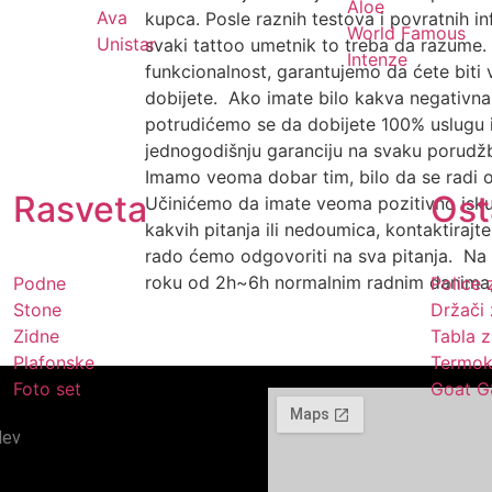
Aloe
Ava
kupca. Posle raznih testova i povratnih i
World Famous
Unistar
svaki tattoo umetnik to treba da razume. 
Intenze
funkcionalnost, garantujemo da ćete bit
dobijete. Ako imate bilo kakva negativna 
potrudićemo se da dobijete 100% uslugu
jednogodišnju garanciju na svaku porudžb
Imamo veoma dobar tim, bilo da se radi o
Rasveta
Ost
Učinićemo da imate veoma pozitivno isku
kakvih pitanja ili nedoumica, kontaktirajt
rado ćemo odgovoriti na sva pitanja. Na 
roku od 2h~6h normalnim radnim danima, 
Podne
Police 
Stone
Držači 
Zidne
Tabla z
Plafonske
Termok
Foto set
Goat G
dev