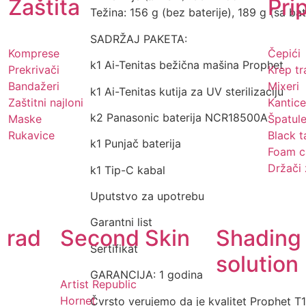
Zaštita
Pri
Težina: 156 g (bez baterije), 189 g (sa ba
SADRŽAJ PAKETA:
Komprese
Čepići
k1 Ai-Tenitas bežična mašina
Prophet
Prekrivači
Krep tr
Bandažeri
Mixeri
k1 Ai-Tenitas kutija za UV sterilizaciju
Zaštitni najloni
Kantice
k2 Panasonic baterija NCR18500A
Maske
Špatul
Rukavice
Black t
k1 Punjač baterija
Foam c
Držači 
k1 Tip-C kabal
Uputstvo za upotrebu
Garantni list
 rad
Second Skin
Shading
Sertifikat
solution
GARANCIJA: 1 godina
Artist Republic
Hornet
Čvrsto verujemo da je kvalitet Prophet 