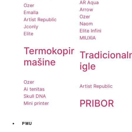
AR Aqua
Ozer
Arrow
Emalla
Ozer
Artist Republic
Naom
Jconly
Elite Infini
Elite
MIUXIA
Termokopir
Tradicional
mašine
igle
Ozer
Artist Republic
Ai tenitas
Skull DNA
PRIBOR
Mini printer
PMU