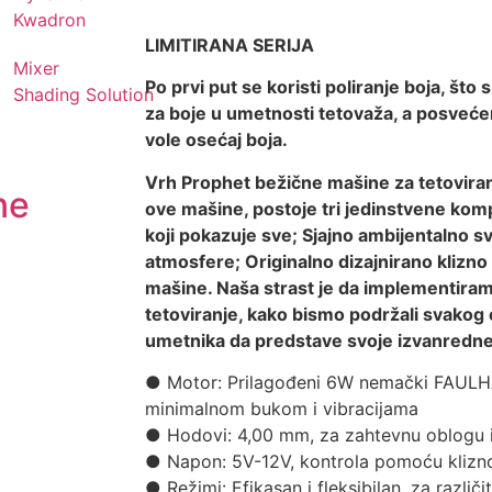
Kwadron
LIMITIRANA SERIJA
Mixer
Po prvi put se koristi poliranje boja, što
Shading Solution
za boje u umetnosti tetovaža, a posveće
vole osećaj boja.
Vrh Prophet bežične mašine za tetoviran
ne
ove mašine, postoje tri jedinstvene ko
koji pokazuje sve; Sjajno ambijentalno s
atmosfere; Originalno dizajnirano klizn
mašine. Naša strast je da implementiram
tetoviranje, kako bismo podržali svakog 
umetnika da predstave svoje izvanredne
● Motor: Prilagođeni 6W nemački FAULH
minimalnom bukom i vibracijama
● Hodovi: 4,00 mm, za zahtevnu oblogu i
● Napon: 5V-12V, kontrola pomoću kliz
● Režimi: Efikasan i fleksibilan, za različ