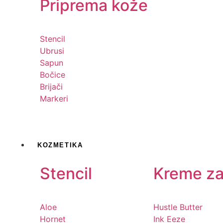
Priprema kože
Stencil
Ubrusi
Sapun
Bočice
Brijači
Markeri
KOZMETIKA
Stencil
Kreme za
Aloe
Hustle Butter
Hornet
Ink Eeze