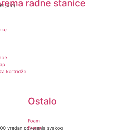
prema radne stanice
terijom)
ake
e
ape
ap
za kertridže
Ostalo
Foam
Eraser
T100 vredan poverenja svakog