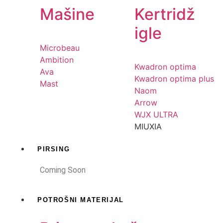
Mašine
Kertridž
igle
Microbeau
Ambition
Kwadron optima
Ava
Kwadron optima plus
Mast
Naom
Arrow
WJX ULTRA
MIUXIA
PIRSING
Coming Soon
POTROŠNI MATERIJAL