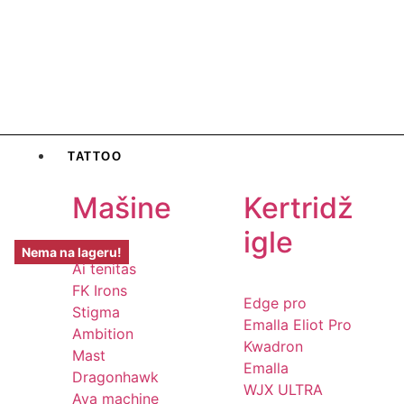
TATTOO
Mašine
Kertridž
igle
Nema na lageru!
Ai tenitas
FK Irons
Edge pro
Stigma
Emalla Eliot Pro
Ambition
Kwadron
Mast
Emalla
Dragonhawk
WJX ULTRA
Ava machine