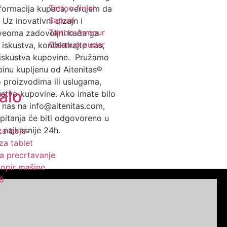
Tattoo finish
nformacija kupaca, verujem da
Sapuni
Uz inovativni dizajn i
Tattoo Armour
i veoma zadovoljni kada ga
Cleanup puder
iskustva, kontaktirajte nas,
 iskustva kupovine. Pružamo
inu kupljenu od Aitenitas®
 proizvodima ili uslugama,
alo
stvo kupovine. Ako imate bilo
e nas na info@aitenitas.com,
pitanja će biti odgovoreno u
najkasnije 24h.
za boje
za tablet
a precrtavanje
opir mašine
8