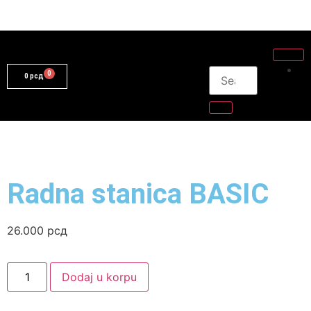
0
рсд
Radna stanica BASIC
26.000
рсд
Dodaj u korpu