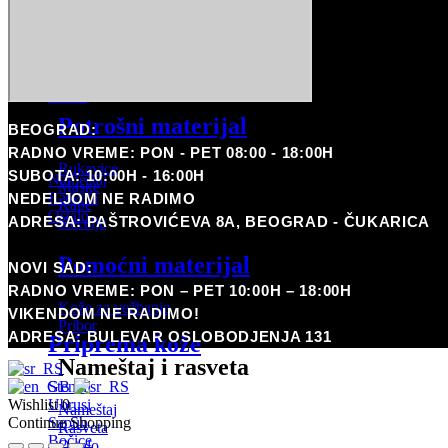
Arrow
WJX ULTRA
Pomoćni materijal
MIUXIA
Boje
Kože za vežbanje
Pribor
Potrošni materijal
BEOGRAD:
Nameštaj i rasveta
RADNO VREME: PON - PET 08:00 - 18:00H
Rukavice
SUBOTA: 10:00H - 16:00H
Nameštaj
Maske
Rasveta
NEDELJOM NE RADIMO
Kape
Ostalo
ADRESA: PAŠTROVIĆEVA 8A, BEOGRAD - ČUKARICA
Kecelje
Pirsing
Pomoćni materijal
NOVI SAD:
Coming Soon
RADNO VREME: PON – PET 10:00H – 18:00H
Potrošni materijal
Kože za vežbanje
VIKENDOM NE RADIMO!
Pribor
ADRESA: BULEVAR OSLOBODJENJA 131
Priprema kože
Nameštaj i rasveta
Stencil
Ubrusi
Wishlist
0
Nameštaj
Sapun
Continue Shopping
Rasveta
Bočice
Ostalo