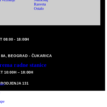
Rasveta
Ostalo
08:00 - 18:00H
 8A, BEOGRAD - ČUKARICA
rema radne stanice
 10:00H – 18:00H
BODJENJA 131
ake
e
ape
ap