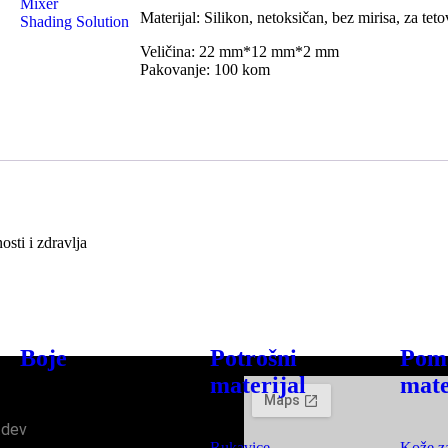
Mixer
Materijal: Silikon, netoksičan, bez mirisa, za teto
Shading Solution
Veličina: 22 mm*12 mm*2 mm
Pakovanje: 100 kom
osti i zdravlja
Boje
Potrošni
Pom
materijal
mate
.dev
Rukavice
Kože z