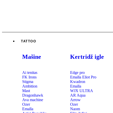
TATTOO
Mašine
Kertridž igle
Ai tenitas
Edge pro
FK Irons
Emalla Eliot Pro
Stigma
Kwadron
Ambition
Emalla
Mast
WJX ULTRA
Dragonhawk
AR Aqua
Ava machine
Arrow
Ozer
Ozer
Emalla
Naom