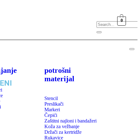
0
janje
potrošni
materijal
LENI
ri
ce
Stencil
e
Preslikači
i
Markeri
Čepići
Zaštitni najloni i bandažeri
Koža za vežbanje
Držači za kertridže
Rukavice