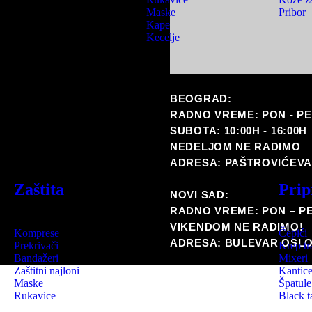
Maske
Pribor
Kape
Kecelje
BEOGRAD:
RADNO VREME: PON - PET 
SUBOTA: 10:00H - 16:00H
NEDELJOM NE RADIMO
ADRESA: PAŠTROVIĆEVA
Zaštita
Prip
NOVI SAD:
RADNO VREME: PON – PET
VIKENDOM NE RADIMO!
Komprese
Čepići
ADRESA: BULEVAR OSLO
Prekrivači
Krep tr
Bandažeri
Mixeri
Zaštitni najloni
Kantic
Maske
Špatule
Rukavice
Black t
Foam c