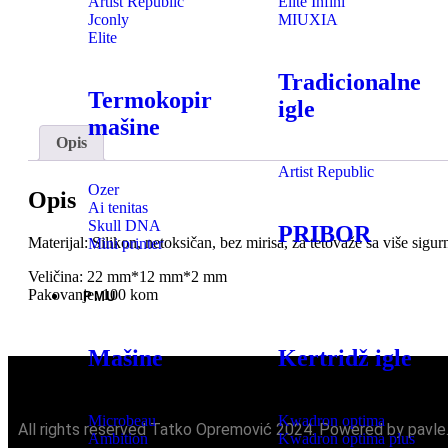
Artist Republic
Elite Infini
Jconly
MIUXIA
Elite
Tradicionalne
Termokopir
igle
mašine
Opis
Artist Republic
Ozer
Opis
Ai tenitas
Skull DNA
PRIBOR
Materijal: Silikon, netoksičan, bez mirisa, za tetovaže sa više sigurn
Mini printer
Veličina: 22 mm*12 mm*2 mm
Pakovanje: 100 kom
PMU
Mašine
Kertridž igle
Microbeau
Kwadron optima
All rights reserved Tatko Opremović 2024. Powered by pavle
Ambition
Kwadron optima plus