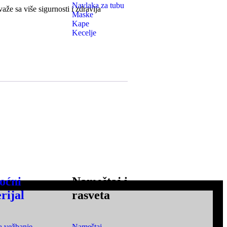
Navlaka za tubu
važe sa više sigurnosti i zdravlja
Maske
Kape
Kecelje
oćni
Nameštaj i
rijal
rasveta
a vežbanje
Nameštaj