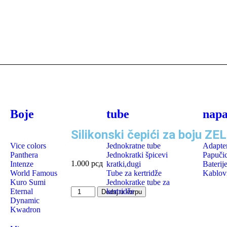
Boje
tube
napa
Silikonski čepići za boju ZE
Vice colors
Jednokratne tube
Adapte
Panthera
Jednokratki špicevi
Papuči
1.000
рсд
Intenze
kratki,dugi
Baterij
World Famous
Tube za kertridže
Kablov
Kuro Sumi
Jednokratke tube za
Eternal
kertridže
Dodaj u korpu
Dynamic
Kwadron