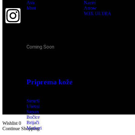
Ava
Naom
Mast
Arrow
WJX ULTRA
MIUXIA
PIRSING
Coming Soon
POTROŠNI MATERIJAL
Priprema kože
Stencil
Ubrusi
Sapun
Bočice
Brijači
Wishlist
0
Markeri
Continue Shopping