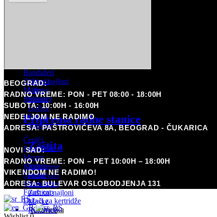
Brijači
PIRSING
Markeri
Coming Soon
Zaštita
POTROŠNI MATERIJAL
Komprese
Priprema kože
Prekrivači
Bandažeri
Zaštitni najloni
Stencil
BEOGRAD:
Maske
Ubrusi
RADNO VREME: PON - PET 08:00 - 18:00H
Rukavice
Sapun
SUBOTA: 10:00H - 16:00H
Bočice
NEDELJOM NE RADIMO
Brijači
Priprema radne stanice
Markeri
ADRESA: PAŠTROVIĆEVA 8A, BEOGRAD - ČUKARICA
Čepići
Zaštita
Krep trake
NOVI SAD:
Mixeri
RADNO VREME: PON – PET 10:00H – 18:00H
Kantice
Komprese
VIKENDOM NE RADIMO!
Špatule
Prekrivači
ADRESA: BULEVAR OSLOBODJENJA 131
Black tape
Bandažeri
Foam cap
Zaštitni najloni
Držači za kertridže
Maske
Kozmetika
Rukavice
Wishlist
0