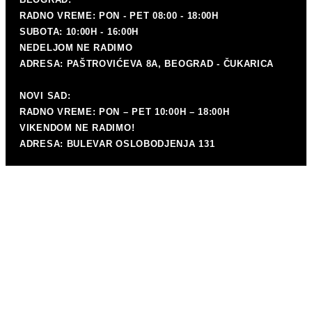
P
RADNO VREME: PON - PET 08:00 - 18:00H
mat
SUBOTA: 10:00H - 16:00H
NEDELJOM NE RADIMO
ADRESA: PAŠTROVIĆEVA 8A, BEOGRAD - ČUKARICA
NOVI SAD:
RADNO VREME: PON – PET 10:00H – 18:00H
VIKENDOM NE RADIMO!
ADRESA: BULEVAR OSLOBODJENJA 131
K