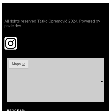
All rights reserved Tatko Opremović 2024. Powered by
pavle.dev
P
BEOGRAD: