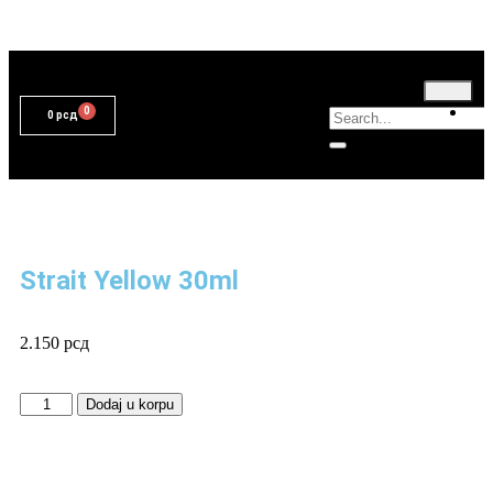
T
0
рсд
Strait Yellow 30ml
2.150
рсд
Dodaj u korpu