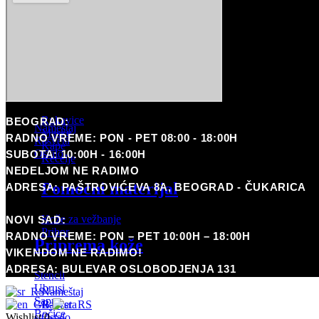
Arrow
WJX ULTRA
Pomoćni materijal
MIUXIA
Boje
Kože za vežbanje
Pribor
Potrošni materijal
Nameštaj i rasveta
Rukavice
BEOGRAD:
Nameštaj
Maske
RADNO VREME: PON - PET 08:00 - 18:00H
Rasveta
Kape
Ostalo
SUBOTA: 10:00H - 16:00H
Kecelje
Pirsing
NEDELJOM NE RADIMO
Pomoćni materijal
ADRESA: PAŠTROVIĆEVA 8A, BEOGRAD - ČUKARICA
Coming Soon
Potrošni materijal
Kože za vežbanje
NOVI SAD:
Pribor
RADNO VREME: PON – PET 10:00H – 18:00H
Priprema kože
VIKENDOM NE RADIMO!
Nameštaj i rasveta
ADRESA: BULEVAR OSLOBODJENJA 131
Stencil
Ubrusi
Nameštaj
Sapun
Rasveta
Bočice
Ostalo
Wishlist
0