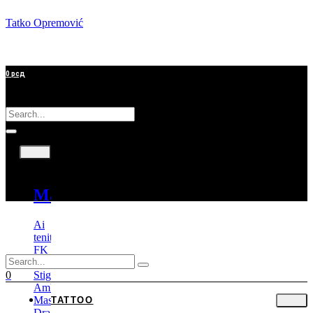
Tatko Opremović
0
рсд
Tattoo
Mašine
Ai
tenitas
FK
Irons
Stigma
0
Ambition
Mast
TATTOO
Dragonhawk