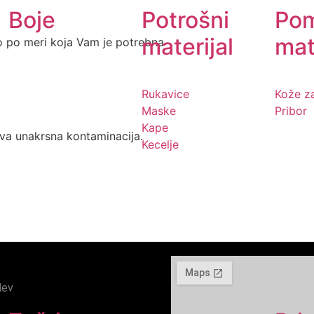
Boje
Potrošni
Po
materijal
mat
no po meri koja Vam je potrebna
Rukavice
Kože z
Maske
Pribor
Kape
ava unakrsna kontaminacija.
Kecelje
dev