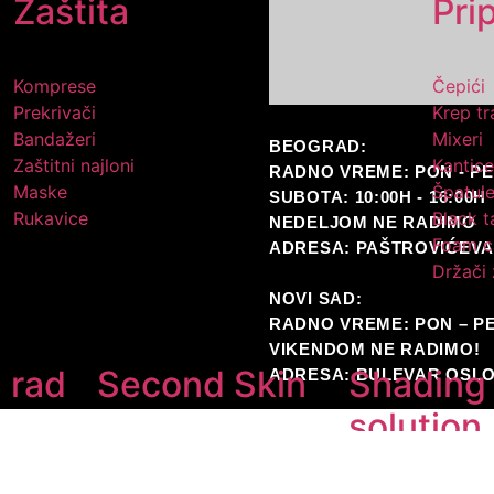
Zaštita
Pri
Komprese
Čepići
Prekrivači
Krep tr
Bandažeri
Mixeri
BEOGRAD:
Zaštitni najloni
Kantice
RADNO VREME: PON - PET 
Maske
Špatul
SUBOTA: 10:00H - 16:00H
Rukavice
Black t
NEDELJOM NE RADIMO
Foam c
ADRESA: PAŠTROVIĆEVA
Držači 
NOVI SAD:
RADNO VREME: PON – PET
VIKENDOM NE RADIMO!
 rad
Second Skin
Shading
ADRESA: BULEVAR OSLO
solution
Artist Republic
Hornet