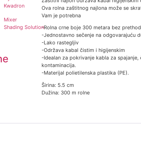
Zaštitni najlon održava kabal higijenskim 
Kwadron
Ova rolna zaštitnog najlona može se skra
Vam je potrebna
Mixer
Shading Solution
-Rolna crne boje 300 metara bez pretho
-Jednostavno sečenje na odgovarajuću d
-Lako rastegljiv
-Održava kabal čistim i higijenskim
ne
-Idealan za pokrivanje kabla za spajanje
kontaminacija.
-Materijal polietilenska plastika (PE).
Širina: 5.5 cm
Dužina: 300 m rolne