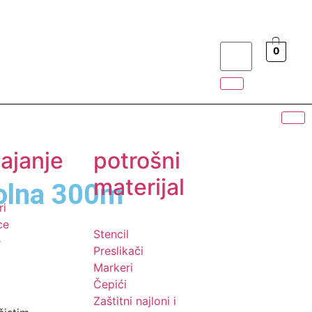
0
ajanje
potrošni
materijal
rolna 300m
ri
ce
Stencil
e
Preslikači
Markeri
Čepići
Zaštitni najloni i