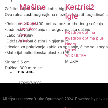
Mašine
Kertridž
Zaštitni najlon održava kabal higijenskim čistim
igle
Ova rolna zaštitnog najlona može se skratiti pojedinač
Microbeau
-Rolna crne boje 300 metara bez prethodnog sečenja
Ambition
-Jednostavno sečenje na odgovarajuću dužinu
Kwadron optima
Ava
-Lako rastegljiv
Kwadron optima plus
Mast
-Održava kabal čistim i higijenskim
Naom
-Idealan za pokrivanje kabla za spajanje, čime se izbeg
Arrow
-Materijal polietilenska plastika (PE).
WJX ULTRA
MIUXIA
Širina: 5.5 cm
Dužina: 300 m rolne
PIRSING
Coming Soon
POTROŠNI MATERIJAL
All rights reserved Tatko Opremović 2024. Powered by pavle.