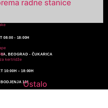
prema radne stanice
ake
08:00 - 18:00H
e
ape
ap
 8A, BEOGRAD - ČUKARICA
za kertridže
 10:00H – 18:00H
Ostalo
BODJENJA 131
Foam
Eraser