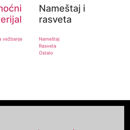
moćni
Nameštaj i
erijal
rasveta
a vežbanje
Nameštaj
Rasveta
Ostalo