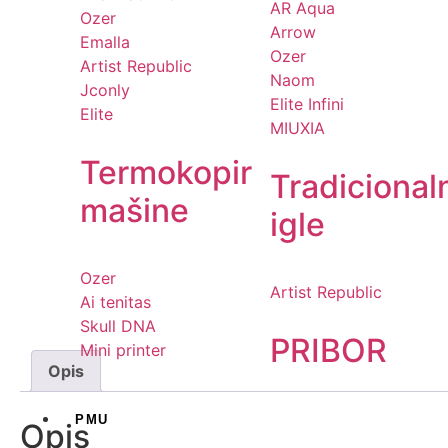
AR Aqua
Ozer
Arrow
Emalla
Ozer
Artist Republic
Naom
Jconly
Elite Infini
Elite
MIUXIA
Termokopir
Tradicional
mašine
igle
Ozer
Artist Republic
Ai tenitas
Skull DNA
PRIBOR
Mini printer
Opis
PMU
Opis