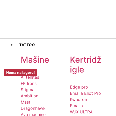
TATTOO
Mašine
Kertridž
igle
Nema na lageru!
Ai tenitas
FK Irons
Edge pro
Stigma
Emalla Eliot Pro
Ambition
Kwadron
Mast
Emalla
Dragonhawk
WJX ULTRA
Ava machine