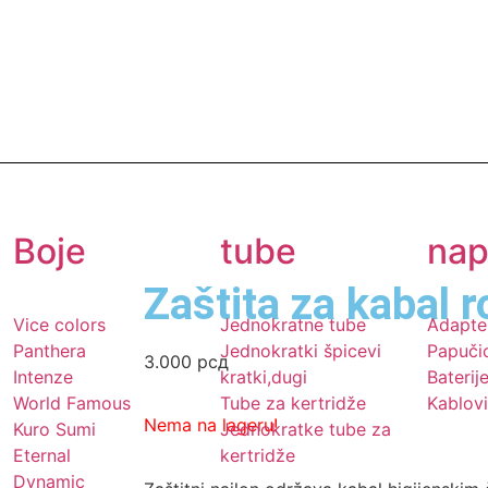
Boje
tube
nap
Zaštita za kabal 
Vice colors
Jednokratne tube
Adapte
Panthera
Jednokratki špicevi
Papuči
3.000
рсд
Intenze
kratki,dugi
Baterij
World Famous
Tube za kertridže
Kablovi
Nema na lageru!
Kuro Sumi
Jednokratke tube za
Eternal
kertridže
Dynamic