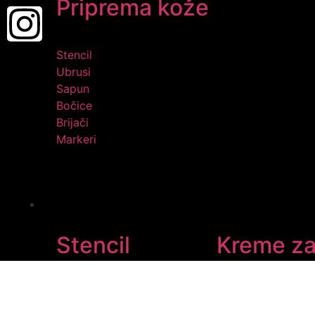
Priprema kože
Stencil
Ubrusi
Sapun
Bočice
Brijači
Markeri
KOZMETIKA
Stencil
Kreme za
Aloe
Hustle Butter
Hornet
Ink Eeze