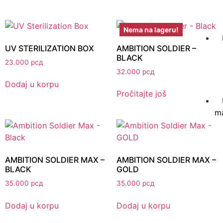
Nema na lageru!
UV STERILIZATION BOX
AMBITION SOLDIER –
BLACK
23.000
рсд
32.000
рсд
Dodaj u korpu
Pročitajte još
ma
AMBITION SOLDIER MAX –
AMBITION SOLDIER MAX –
BLACK
GOLD
35.000
рсд
35.000
рсд
Dodaj u korpu
Dodaj u korpu