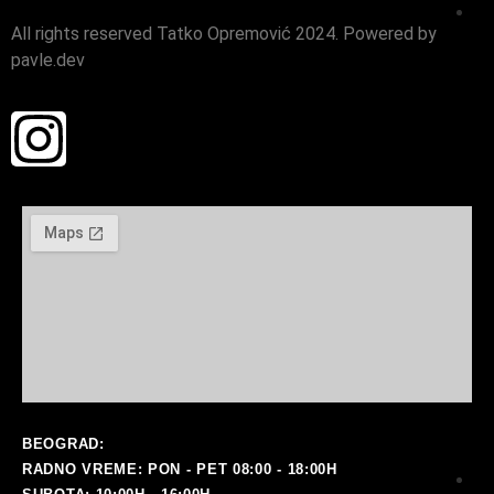
All rights reserved Tatko Opremović 2024. Powered by
i
pavle.dev
ra
BEOGRAD:
RADNO VREME: PON - PET 08:00 - 18:00H